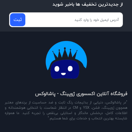
از جدیدترین تخفیف ها باخبر شوید
ثبت
فروشگاه آنلاین اکسسوری ژوپینگ - پاشالوکس
"در پاشالوکس، دنیایی از بدلیجات رنگ ثابت و ضد حساسیت از برندهای معتبر
همچون ژوپینگ، فشن، YSX و CM در انتظار شماست. با انتخابی هوشمندانه و
اطلاعات کامل، درخشش ماندگار و استایلی بی‌نقص را تجربه کنید. ما همواره
شایسته بهترین انتخاب و خدمات برای شما هستیم."