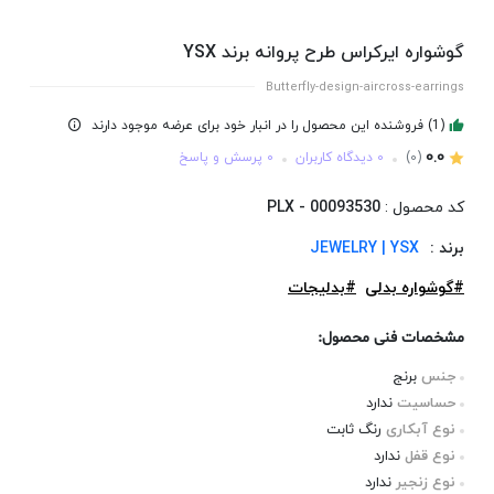
گوشواره ایرکراس طرح پروانه برند YSX
Butterfly-design-aircross-earrings
(1) فروشنده این محصول را در انبار خود برای عرضه موجود دارند
0.0
(0)
0 دیدگاه کاربران
0 پرسش و پاسخ
کد محصول :
PLX - 00093530
برند :
JEWELRY | YSX
#گوشواره بدلی
#بدلیجات
مشخصات فنی محصول:
جنس
برنج
حساسیت
ندارد
نوع آبکاری
رنگ ثابت
نوع قفل
ندارد
نوع زنجیر
ندارد