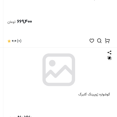
669,400
تومان
0.0
(0)
گوشواره ژوپینگ گلبرگ