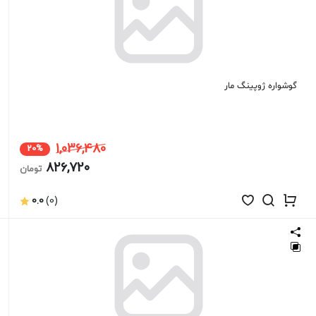
گوشواره ژوپینگ مار
1,036,480
20%
826,720
تومان
0.0
(0)