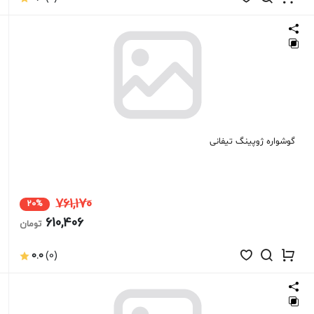
گوشواره ژوپینگ تیفانی
761,170
20%
610,406
تومان
0.0
(0)