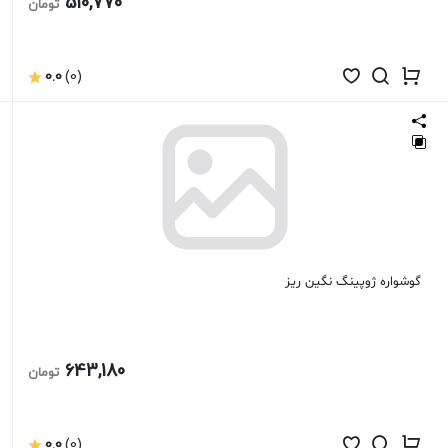
510,770
تومان
0.0
(0)
گوشواره ژوپینگ نگین ریز
643,180
تومان
0.0
(0)