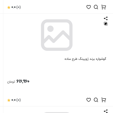
0.0
(0)
گوشواره برند ژوپینگ طرح ساده
616,960
تومان
0.0
(0)