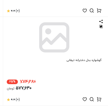
0.0
(0)
گوشواره بدل دخترانه تیفانی
774,280
25%
577,630
تومان
0.0
(0)