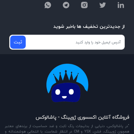
از جدیدترین تخفیف ها باخبر شوید
ثبت
فروشگاه آنلاین اکسسوری ژوپینگ - پاشالوکس
"در پاشالوکس، دنیایی از بدلیجات رنگ ثابت و ضد حساسیت از برندهای معتبر
همچون ژوپینگ، فشن، YSX و CM در انتظار شماست. با انتخابی هوشمندانه و