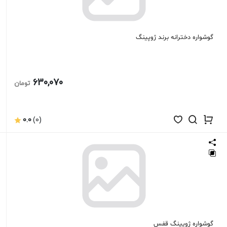
گوشواره دخترانه برند ژوپینگ
630,070
تومان
0.0
(0)
گوشواره ژوپینگ قفس