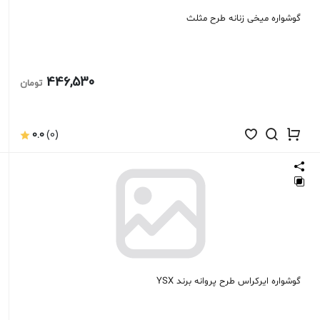
گوشواره میخی زنانه طرح مثلث
446,530
تومان
0.0
(0)
گوشواره ایرکراس طرح پروانه برند YSX