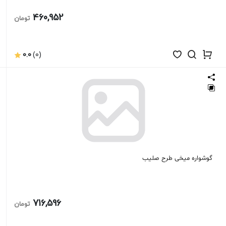
460,952
تومان
0.0
(0)
گوشواره میخی طرح صلیب
716,596
تومان