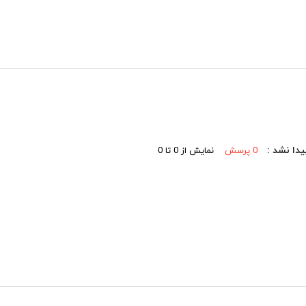
در هر جمعی بدرخشید!
دا نشد :
0 پرسش
نمایش از 0 تا 0