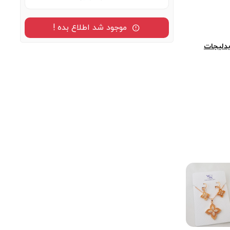
موجود شد اطلاع بده !
دلیجات