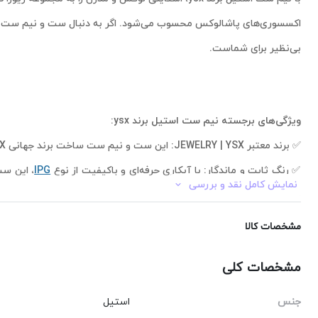
اکسسوری‌های پاشالوکس محسوب می‌شود. اگر به دنبال ست و نیم ست رنگ
بی‌نظیر برای شماست.
ویژگی‌های برجسته نیم ست استیل برند ysx:
✅ برند معتبر JEWELRY | YSX: این ست و نیم ست ساخت برند جهانی JEWELRY | YSX است که به کیفیت بالای آبکاری، دوام و طراحی‌های به‌روز خود شهرت دارد.
✅ رنگ ثابت و ماندگار: با آبکاری حرفه‌ای و باکیفیت از نوع
IPG
نمایش کامل نقد و بررسی
مقاومت بی‌نظیری دارد.
✅ ضد حساسیت (Hypoallergenic): آلیاژ مرغ
مشخصات کالا
استفاده افراد با پوست‌های حساس کاملاً ایمن می‌سازد.
مشخصات کلی
✅کیفیت ساخت بی‌نظیر: این ست و نیم ست با دقت و ظرافت بالا ساخته 
اصلی اشتباه گرفته می‌شود.
جنس
استیل