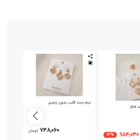
نیم ست قلب بدون زنجیر
ys
نیم ست ل
748,060
تومان
984,040
13%