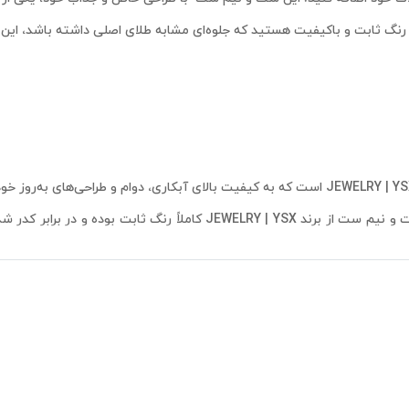
 ثابت و باکیفیت هستید که جلوه‌ای مشابه طلای اصلی داشته باشد، این 
، این ست و نیم ست از برند JEWELRY | YSX کاملاً رنگ ثابت بوده و در
وب مس (کوپر) و مواد اولیه درجه یک به کار رفته در ساخت این ست و نیم ست، آن را ضد ح
شده است، که تضمین‌کننده دوام و زیبایی طولانی‌مدت آن خواهد بود و به 