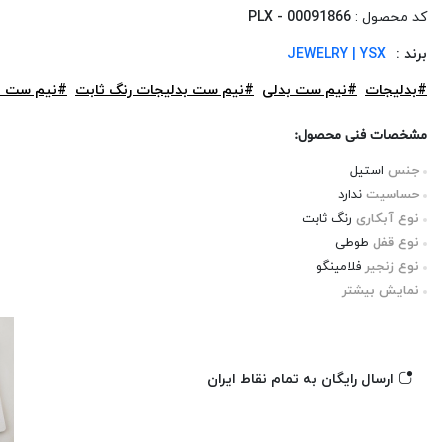
کد محصول :
PLX - 00091866
برند :
JEWELRY | YSX
#بدلیجات
#نیم ست بدلی
#نیم ست بدلیجات رنگ ثابت
#نیم ست ب
مشخصات فنی محصول:
جنس
استیل
حساسیت
ندارد
نوع آبکاری
رنگ ثابت
نوع قفل
طوطی
نوع زنجیر
فلامینگو
نمایش بیشتر
ارسال رایگان به تمام نقاط ایران