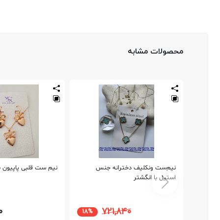
محصولات مشابه
نیم‌ست ونکلیف دخترانه جنس
نیم ست قلبی پاپیون برند
استیل با انگشتر
0
721,840
18%