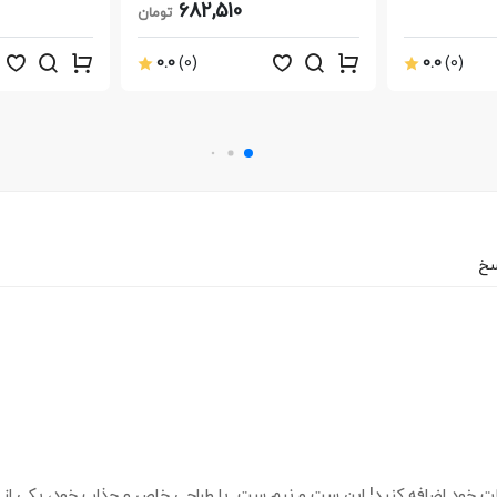
682,510
تومان
0.0
(0)
0.0
(0)
سخ
به مجموعه زیورآلات خود اضافه کنید! این ست و نیم ست با طراحی خاص و جذاب خود، یکی ا