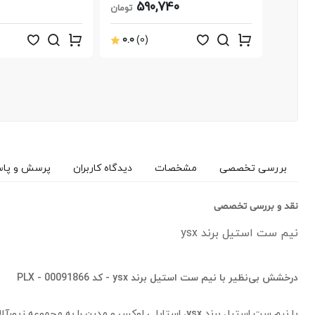
590,740
تومان
0.0
(0)
بررسی تخصصی
مشخصات
دیدگاه کاربران
پرسش و پا
نقد و بررسی تخصصی
نیم ست استیل برند ysx
درخشش بی‌نظیر با نیم ست استیل برند ysx - کد 00091866 - PLX
با نیم ست استیل برند ysx، استایلی لوکس و مدرن را 