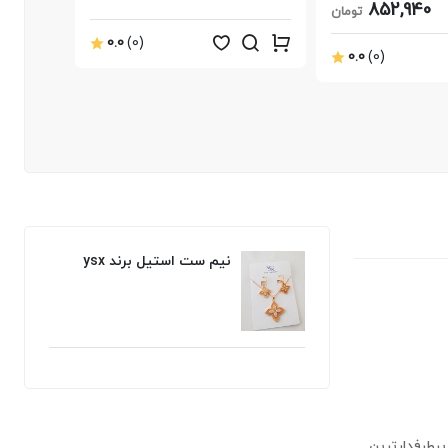
852,940
تومان
0.0
(0)
0.0
(0)
نیم ست استیل برند ysx
ز پرطرفدارترین