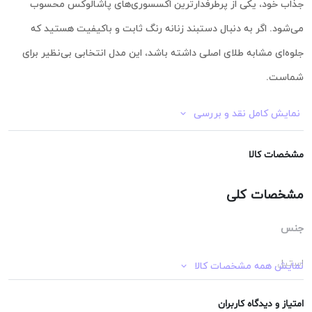
جذاب خود، یکی از پرطرفدارترین اکسسوری‌های پاشالوکس محسوب
می‌شود. اگر به دنبال دستبند زنانه رنگ ثابت و باکیفیت هستید که
جلوه‌ای مشابه طلای اصلی داشته باشد، این مدل انتخابی بی‌نظیر برای
شماست.
نمایش کامل نقد و بررسی
ویژگی‌های برجسته دستبند النگویی تیفانی برند فشن:
مشخصات کالا
✅ برند معتبر فشن | Fashion: این دستبند زنانه ساخت برند جهانی فشن
مشخصات کلی
| Fashion است که به کیفیت بالای آبکاری، دوام و طراحی‌های به‌روز خود
شهرت دارد.
جنس
✅ رنگ ثابت و ماندگار: با آبکاری حرفه‌ای و باکیفیت از نوع
IPG
، این
استیل
نمایش همه مشخصات کالا
دستبند زنانه از برند فشن | Fashion کاملاً رنگ ثابت بوده و در برابر کدر
شدن و تغییر رنگ مقاومت بی‌نظیری دارد.
حساسیت
امتیاز و دیدگاه کاربران