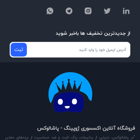
از جدیدترین تخفیف ها باخبر شوید
ثبت
فروشگاه آنلاین اکسسوری ژوپینگ - پاشالوکس
"در پاشالوکس، دنیایی از بدلیجات رنگ ثابت و ضد حساسیت از برندهای معتبر