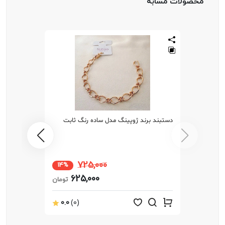
محصولات مشابه
دستبند برند ژوپینگ مدل ساده رنگ ثابت
725,000
14%
625,000
تومان
0.0
(0)