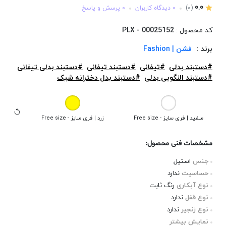
0.0
(0)
0 دیدگاه کاربران
0 پرسش و پاسخ
کد محصول :
PLX - 00025152
برند :
فشن | Fashion
#دستبند بدلی
#تیفانی
#دستبند تیفانی
#دستبند بدلی تیفانی
#دستبند النگویی بدلی
#دستبند بدل دخترانه شیک
سفید | فری سایز - Free size
زرد | فری سایز - Free size
مشخصات فنی محصول:
جنس
استیل
حساسیت
ندارد
نوع آبکاری
رنگ ثابت
نوع قفل
ندارد
نوع زنجیر
ندارد
نمایش بیشتر